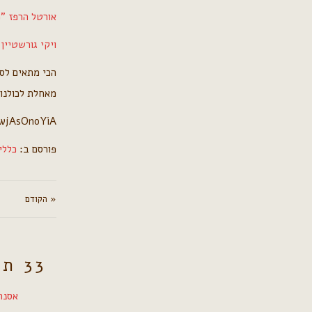
אורטל הרפז "מ
ויקי גורשטיי
הכי מתאים לסי
מאחלת לכולנו
wjAsOnoYiA;
פורסם ב:
כללי
« הקודם
33 תגובות
אסנת