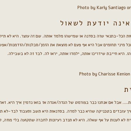
Photo by Karly Santiago o
ינה יודעת לשאול
ות הכל-בתנאי שזה בסדנה או שמישהו מלמד אותה. שם זה עוצר. היא לא תיקח
כל מיני תחומים אבל היא אף פעם לא מוצאת את הזמן/סבלנות/הזדמנות/אפשר
ו. היא חייבת שידריכו אותה, ילמדו אותה, יראו לה. לבד זה לא בשבילה.
Photo by Charisse Kenion
ת
…. אבל אם אנחנו כבר בפורמט של הגדה/אגדה אז בואו נדמין איך היא. זאת
איך עובדים בטכניקה שהיא כבר למדה. בסדנאות היא תשב ותעבוד לבד-לא ת
ח לא לענות על אף שאלה. היא לא תנדב רעיונות לחברה שתקועה בלי מוזה, ל