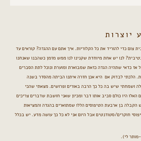
 יוצרות
ת צום כדי להוריד את כל הקלוריות. איך אתם עם ההגדה? קוראים עד
טיבית? לנו יש אחת מיוחדת שקנינו לנו ממש מזמן כשהבנו שאנחנו
ל אז כדאי שתהיה הגדה כזאת שמבוארת ומוערת ונוכל לתת הסברים
ת. הלכתי לבדוק אם היא אכן חזרה איתנו הביתה מהסדר בשנה
ה ושמחתי שיש בה כל כך הרבה באורים ופרושים. מצאתי שהכי
האלו היו כולם סביב אותו דבר ומכיון שאני חושבת שדברים צריכים
ש הקבלה בן ארבעת הטיפוסים הללו שמתוארים בהגדה והמציאות
פוסי חוקרים/סטודנטים אבל היום אני לא כל כך עושה מדע. יש בכלל
מותר לי).