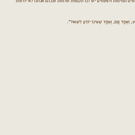
ים תמימות ולפעמים יש לנו תקופות שלמות שבהם אנחנו לא יודעות
, וְאֶחָד תָּם, וְאֶחָד שֶׁאֵינוֹ יוֹדֵעַ לִשְׁאוֹל״.