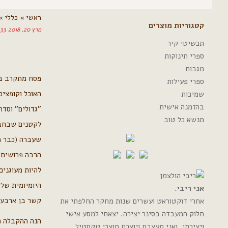
ראשי
»
כללי
»
קטגוריות מוצרים
מרץ 20, 2018
33 תגובות
תכשיטי קיר
ספרי תינוקות
מגבות
פסח מתקרב בצע
ספרי פעילות
האוכל וקופצי
שמיכות
בהזמנה אישית
"גדולים" וסדר
מנשא כל טוב
לקטנים שבחבו
שעברה (כבר ה
הרבה פרושים ו
להיות מעוגני
היומיומית שלי
אני ריבי.
קשר בן ארבעת
אחרי דוקטוראט ועשרים שנות מחקר החלפתי את
חלוק המעבדה בסינר יצירה. יצאתי למסע אישי
הנה ההקבלה ה
ויצירתי, ואני מעצבת ויוצרת מוצרי טקסטיל