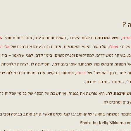
?
וונית
, תשע ה
מוזות
היו אלות היצירה, האמנויות והמדעים, פטרוניות תחומי ה
מ
 על ידי
אפולו
, אל האור, היופי והאמנויות, ויחדיו הן הנעימו את זמנם של
אלי הא
ם, בעיקר למשוררים, למוזיקאים ולפילוסופים. בימי קדם, לפני שהאמן – בין 
אל המוזות ומבקש מהן שתנחנה אותו בעבודתו, ותסייענה לו. יצירות קלאסיות 
ות יותר, כגון "התופת" של
דנטה
, פותחות בבקשת עזרה מהמוזות ובמילות שבח
", במיוחד בחיבור יצירות.
ש איכפת לה.
היא פורשת את כנפיה, או יושבת על הכתף של כל מי שזקוק לה.
שבים ומחכים לה.
Photo by Kelly Sikkema o