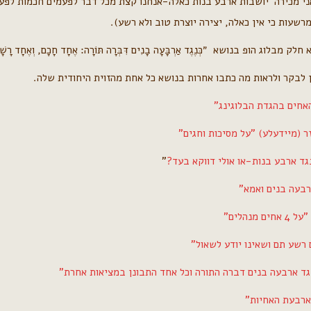
ני מכירה יושבות ארבע בנות כאלה-אנחנו קצת מכל דבר לפעמים חכמות לפעמ
רשעות כי אין כאלה, יצירה יוצרת טוב ולא רשע).
לק מבלוג הופ בנושא ״כְּנֶגֶד אַרְבָּעָה בָנִים
דִּבְּרָה תּוֹרָה
: אֶחָד חָכָם, וְאֶחָד רָשָׁע
 לבקר ולראות מה כתבו אחרות בנושא כל אחת מהזוית היחודית שלה.
ר (מיידעלע) "על מסיכות וחגים"
ד ארבע בנות-או אולי דווקא בעד?
"
רבעה בנים ואמא"
 מנהלים"
רשע תם ושאינו יודע לשאול"
גד ארבעה בנים דברה התורה וכל אחד התבונן במציאות אחרת"
ארבעת האחיות"