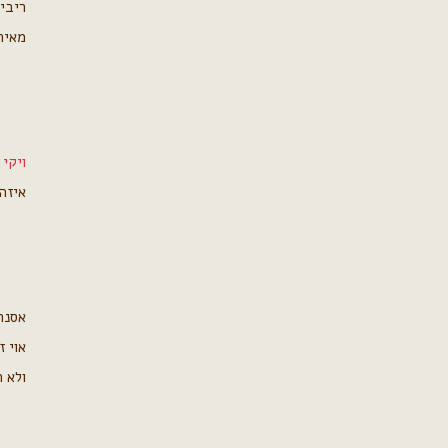
ריבי
מאית
ויקי
איזה
אסנת
אוי 
ולא 