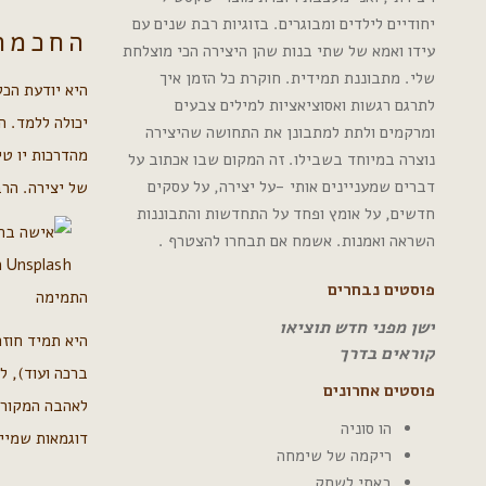
יחודיים לילדים ומבוגרים. בזוגיות רבת שנים עם
החכמה
עידו ואמא של שתי בנות שהן היצירה הכי מוצלחת
שלי. מתבוננת תמידית. חוקרת כל הזמן איך
היא יודעת הכל
לתרגם רגשות ואסוציאציות למילים צבעים
יכולה ללמד. ה
ומרקמים ולתת למתבונן את התחושה שהיצירה
מהדרכות יו טי
נוצרה במיוחד בשבילו. זה המקום שבו אכתוב על
דברים שמעניינים אותי -על יצירה, על עסקים
של יצירה. הרב
חדשים, על אומץ ופחד על התחדשות והתבוננות
השראה ואמנות. אשמח אם תבחרו להצטרף .
 Unsplash
פוסטים נבחרים
התמימה
ישן מפני חדש תוציאו
קוראים בדרך
ברכה ועוד), ל
פוסטים אחרונים
לאהבה המקורי
הו סוניה
דוגמאות שמיי
ריקמה של שימחה
באתי לשחק