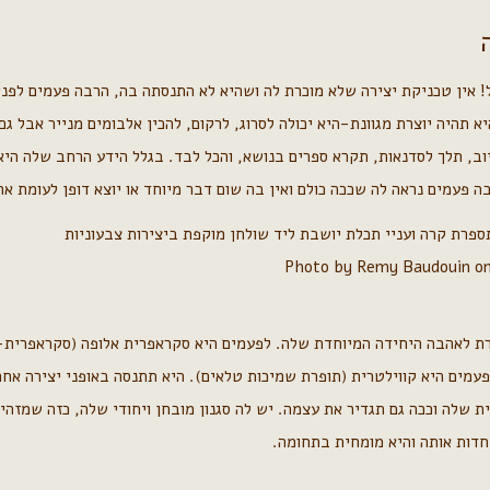
! אין טכניקת יצירה שלא מוכרת לה ושהיא לא התנסתה בה, הרבה פעמים לפני
יא תהיה יוצרת מגוונת-היא יכולה לסרוג, לרקום, להכין אלבומים מנייר אבל ג
וב, תלך לסדנאות, תקרא ספרים בנושא, והכל לבד. בגלל הידע הרחב שלה הי
ה פעמים נראה לה שככה כולם ואין בה שום דבר מיוחד או יוצא דופן לעומת אח
Photo by Remy Baudouin on
פעמים היא קווילטרית (תופרת שמיכות טלאים). היא תתנסה באופני יצירה אח
ת שלה וככה גם תגדיר את עצמה. יש לה סגנון מובחן ויחודי שלה, כזה שמזה
חדות אותה והיא מומחית בתחומה.