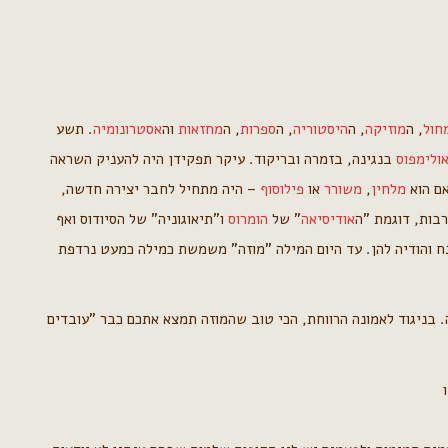
חול
, ה
מוזיקה
, ה
היסטוריה
, ה
ספרות
, ה
מחזאות
וה
אסטרונומיה
. תשע
ולימפוס
בנגינה, בזמרה ובריקוד. עיקר תפקידן היה להעניק השראה
אם הוא
מלחין
,
משורר
או
פילוסוף
– היה מתחיל לחבר יצירה חדשה,
רבות, דוגמת "ה
אודיסיאה
" של
הומרוס
ו"תיאוגוניה" של הסיודוס ואף
 והודיה להן. עד היום המילה "מוזה" משמשת כמילה כמעט נרדפת
 בניגוד לאמונה הרווחת, הכי טוב שהמוזה תמצא אתכם כבר "עובדים