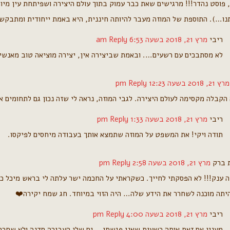
, פוסט נהדר!!! מרגישים שאת כבר עמוק בתוך עולם היצירה ושפיתחת עין מ
נו…). התוספת של המוזה מעבר להיותה חיננית, היא באמת ייחודית ומתבקשת
ריבי
מרץ 21, 2018 בשעה 6:53 am
Reply
לא מסתבכים עם רשעים…. ובאמת שביצירה אין, יצירה מוציאה טוב מאנשי
מרץ 21, 2018 בשעה 12:23 pm
Reply
 הקבלה מקסימה לעולם היצירה. לגבי המוזה, נראה לי שזה נכון גם לתחומים א
ריבי
מרץ 21, 2018 בשעה 1:33 pm
Reply
תודה ויקי! את המשפט על המוזה שתמצא אותך בעבודה מיחסים לפיקסו.
 ברק
מרץ 21, 2018 בשעה 2:58 pm
Reply
זה ענק!!! לא הפסקתי לחייך. כשקראתי על החכמה ישר עלתה לי בראש מיכל כ
היתה מוכנה לשחרר את הידע שלה… היה הזוי במיוחד. חג שמח יקירה❤️
ריבי
מרץ 21, 2018 בשעה 4:00 pm
Reply
מענין אם זאת אותה רשעית שאני פגשתי… גם שלי העבירה סדנה ולא שחררה