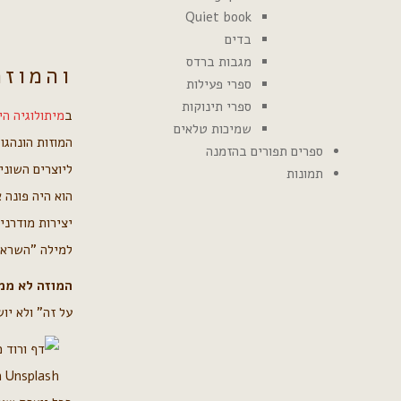
Quiet book
בדים
מגבות ברדס
והמוזה
ספרי פעילות
ספרי תינוקות
ב
מיתולוגיה הי
שמיכות טלאים
המוזות הונהגו
ספרים תפורים בהזמנה
ליוצרים השוני
תמונות
הוא היה פונה 
יצירות מודרני
למילה "השראה
המוזה לא ממ
על זה" ולא יו
n Unsplash