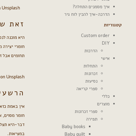
איך מסמנים התחלה?
n Unsplash
הדרכה-איך להכין לוח גיר
זאת שא
קטגוריות
Custom order
היא מוכנה לנס
DIY
חומרי יצירה מ
הדרכות
תחומים אבל זה
אישי
התחלות
זכרונות
 on Unsplash
נסיעות
ספרי קריאה
הרשעי
כללי
מוצרים
אין באמת כזאת
ספרי זכרונות
חומר מסוים, 
תפירה
דבר-היא תצלי
Baby books
במציאות.
Baby quilt