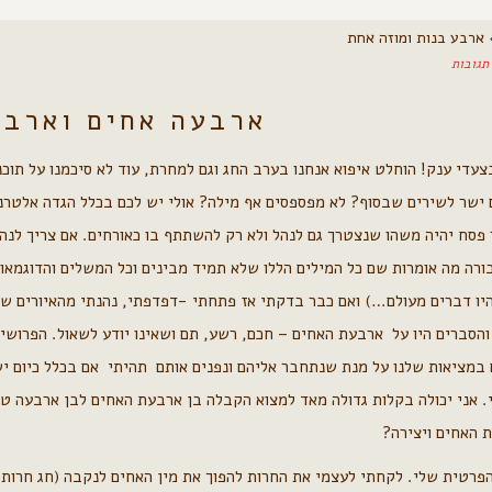
ארבע בנות ומוזה אחת
ארבעה אחים וארבע
די ענק! הוחלט איפוא אנחנו בערב החג וגם למחרת, עוד לא סיכמנו על תוכני
ם ישר לשירים שבסוף? לא מפספסים אף מילה? אולי יש לכם בכלל הגדה אלטרנ
 פסח יהיה משהו שנצטרך גם לנהל ולא רק להשתתף בו כאורחים. אם צריך לנה
רה מה אומרות שם כל המילים הללו שלא תמיד מבינים וכל המשלים והדוגמאו
יו דברים מעולם…) ואם כבר בדקתי אז פתחתי -דפדפתי, נהנתי מהאיורים של
הסברים היו על ארבעת האחים – חכם, רשע, תם ושאינו יודע לשאול. הפרושים 
ם במציאות שלנו על מנת שנתחבר אליהם ונפנים אותם תהיתי אם בכלל כיום י
. אני יכולה בקלות גדולה מאד למצוא הקבלה בן ארבעת האחים לבן ארבעה טי
 האחים ויצירה?
פרטית שלי. לקחתי לעצמי את החרות להפוך את מין האחים לנקבה (חג חרות-