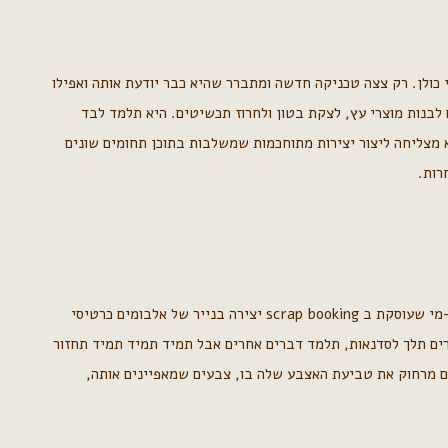
 כולן. רק צצה טכניקה חדשה ומתברר שהיא כבר יודעת אותה ואפילו
ם לבנות מוצרי עץ, לצקת בטון ולחרוז תכשיטים. היא תלמד לבד
א מצליחה ליצור יצירות מתוחכמות שמשלבות בתוכן תחומים שונים
רות.
היא תמיד חוזרת לאהבה היחידה המיוחדת שלה. לפעמים היא סקראפרית אלופה (סקראפרית-מי שעוסקת ב scrap booking יצירה בנייר של אלבומים כרטיסי
רים תלך לסדנאות, תלמד דברים אחרים אבל תמיד תמיד תמיד תחזור
ים מרחוק את טביעת האצבע שלה בו, צבעים שמאפיינים אותה,