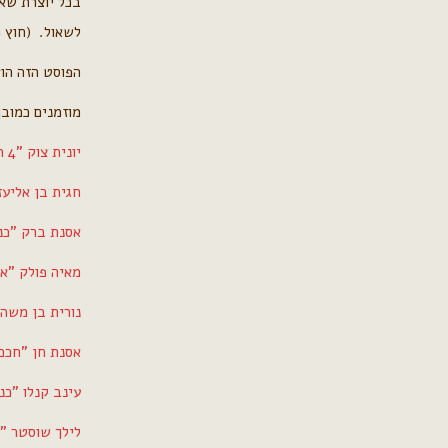
בכל יוצרת שא
לשאול. (חוץ מ
הפוסט הזה הוא ח
מוזמנים כמובן
יונית צוק "4 האחים בהגדת הבלוגינג"
חגית בן אליעז
אסנת ברק "כנג
מאיה פולק "א
נורית בן משה "על 4 אחים
אסנת חן "חכם 
עינב קנלו "כנ
לילך שוסטר "