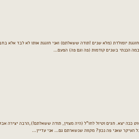
חוגגת יומולדת (מלא שנים !תודה ששאלתם) ואני חוגגת אותו לא לבד אלא בח
במה הכנתי בשנים קודמות (פה וגם פה) הפעם…
וט ככה יצא. חגים וטיול לחו"ל (היה מצוין, תודה ששאלתם!),הרבה יצירה א
בל העיקר שאני פה נכון? מקווה שנשארתם גם… אני עדיין…