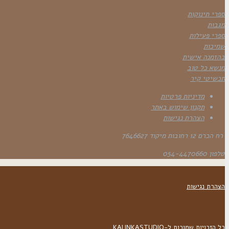
ספרי תינוקות
מגבות
ספרי פעילות
שמיכות
בהזמנה אישית
מנשא כל טוב
תכשיטי קיר
מדיניות פרטיות
תקנון שימוש באתר
הצהרת נגישות
רח הכרם 12 רחובות מיקוד 7646627
טלפון 054-4470660
הצהרת נגישות
כל הזכויות שמורות ל-KALINKASTUDIO