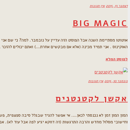
דצמבר 13, 2015
אין תגובות
BIG MAGIC
אוטוטו מסתיימת השנה אבל הפוסט הזה עדיין על נובמבר. למה? כי שם אני 
האוקינוס . אני תמיד מכינה (אלא אם מבקשים אחרת…) ואתם יכולים להזכר 
לפוסט המלא
נובמבר 10, 2015
אין תגובות
אקשן לקטנטנים
המון המון זמן לא נכנסתי לכאן…. אי אפשר להגיד שבגלל סיבה ספצפית, פש
וחישובי מסלול מחדש והרבה התרגשות (זה דווקא יגיע לפה אבל עוד לא). א