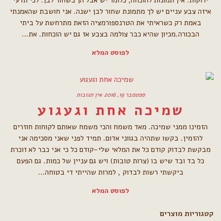
ירוקות. אין תמונות להוכחה, כלומר יש אבל הן בשחור לבן. לכי תדעי
איזה צבע עניים יש לך מתמונת שחור לבן ישנה. אני חושבת שהאמנתי
באמת רק כשראיתי את הטרנספורמציה הזאת מתרחשת על ביתי
הבכורה.מכיון שהיא כבר צולמה בצבע אז גם יש הוכחות. את…
לפוסט המלא
ספטמבר 19, 2016
אין תגובות
שמיכה אחת וגעגוע
הזמינו ממני שמיכה. מאד משמח והכי משמח שאותם לקוחות חוזרים
להזמין. בקשו שתהיה בגווני אדום. תמיד לפני שאני מסכימה אני
מבקשת לבדוק קודם כל את המלאי שלי-קודם כל כי אני כבר לא זוכרת
כל בד ובד שיש בו (צרות טובות) ויש גם עניין של כמות. גם הפעם
ביקשתי רשות לבדוק , למרות שהייתי די בטוחה…
לפוסט המלא
קטגוריות מוצרים