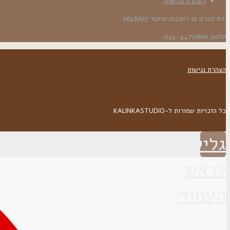
הצהרת נגישות
רח הכרם 12 רחובות מיקוד 7646627
טלפון 054-4470660
הצהרת נגישות
כל הזכויות שמורות ל-KALINKASTUDIO
גלילה
לראש
העמוד