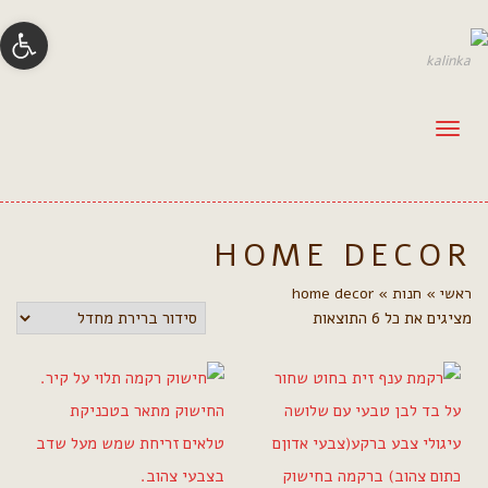
פתח סרגל
תפריט
HOME DECOR
ראשי
»
חנות
»
home decor
מציגים את כל ⁦6⁩ התוצאות