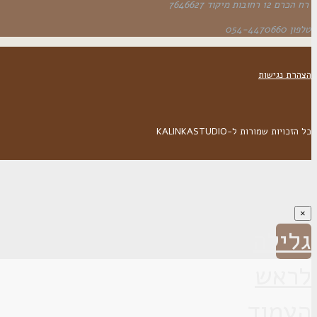
רח הכרם 12 רחובות מיקוד 7646627
טלפון 054-4470660
הצהרת נגישות
כל הזכויות שמורות ל-KALINKASTUDIO
×
גלילה
לראש
העמוד