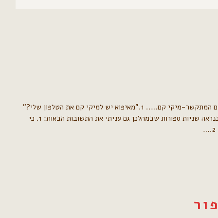
דבר אינו משתווה למהירות המחשבה יום אחד מצלצל הטלפון הנייד שלי ועל המסך מבליח שם המתקשר-מיקי קם….. 1."מאיפוא יש למיקי קם את הטלפון שלי?"
2."למה מיקי קם מתקשרת אלי?" 3." מה אני אמורה לעשות???" כל השאלות האלה לקחו כנראה שניות ספורות שבמהלכן גם עניתי את התשובות הבאות: 1. כי
ור