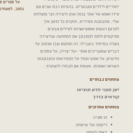
על ספרים סי
יחודיים לילדים ומבוגרים. בזוגיות רבת שנים עם
כתוב. לפעמים 
עידו ואמא של שתי בנות שהן היצירה הכי מוצלחת
שלי. מתבוננת תמידית. חוקרת כל הזמן איך
לתרגם רגשות ואסוציאציות למילים צבעים
ומרקמים ולתת למתבונן את התחושה שהיצירה
נוצרה במיוחד בשבילו. זה המקום שבו אכתוב על
דברים שמעניינים אותי -על יצירה, על עסקים
חדשים, על אומץ ופחד על התחדשות והתבוננות
השראה ואמנות. אשמח אם תבחרו להצטרף .
פוסטים נבחרים
ישן מפני חדש תוציאו
קוראים בדרך
פוסטים אחרונים
הו סוניה
ריקמה של שימחה
באתי לשחק