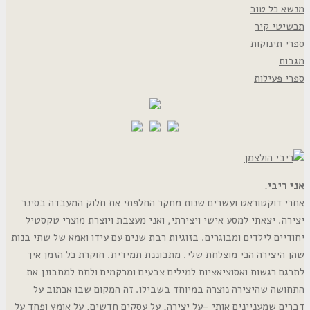
מנשא כל טוב
תכשיטי קיר
ספרי תינוקות
מגבות
ספרי פעילות
אני ריבי.
אחרי דוקטוראט ועשרים שנות מחקר החלפתי את חלוק המעבדה בסינר
יצירה. יצאתי למסע אישי ויצירתי, ואני מעצבת ויוצרת מוצרי טקסטיל
יחודיים לילדים ומבוגרים. בזוגיות רבת שנים עם עידו ואמא של שתי בנות
שהן היצירה הכי מוצלחת שלי. מתבוננת תמידית. חוקרת כל הזמן איך
לתרגם רגשות ואסוציאציות למילים צבעים ומרקמים ולתת למתבונן את
התחושה שהיצירה נוצרה במיוחד בשבילו. זה המקום שבו אכתוב על
דברים שמעניינים אותי -על יצירה, על עסקים חדשים, על אומץ ופחד על