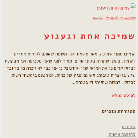
ספטמבר 19, 2016
אין תגובות
שמיכה אחת וגעגוע
הזמינו ממני שמיכה. מאד משמח והכי משמח שאותם לקוחות חוזרים
להזמין. בקשו שתהיה בגווני אדום. תמיד לפני שאני מסכימה אני מבקשת
לבדוק קודם כל את המלאי שלי-קודם כל כי אני כבר לא זוכרת כל בד ובד
שיש בו (צרות טובות) ויש גם עניין של כמות. גם הפעם ביקשתי רשות
לבדוק , למרות שהייתי די בטוחה…
לפוסט המלא
קטגוריות מוצרים
שמיכות
בהזמנה אישית