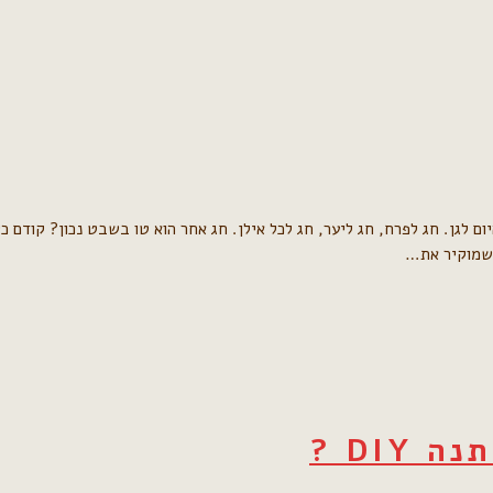
 לגן. חג לפרח, חג ליער, חג לכל אילן. חג אחר הוא טו בשבט נכון? קודם כ
 שמוקיר את…
DI ?