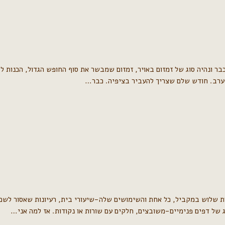
בר ונהיה סוג של זמזום באויר, זמזום שמבשר את סוף החופש הגדול, הכנות 
לעת ערב. חודש שלם שצריך להעביר בציפיה. כבר…
 שלוש במקביל, כל אחת והשימושים שלה-שיעורי בית, רעיונות שאסור לשכו
ג של דפים פנימיים-משובצים, חלקים עם שורות או נקודות. אז למה אני…