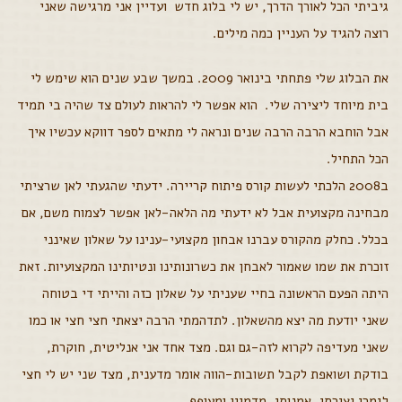
גיביתי הכל לאורך הדרך, יש לי בלוג חדש ועדיין אני מרגישה שאני
רוצה להגיד על העניין כמה מילים.
את הבלוג שלי פתחתי בינואר 2009. במשך שבע שנים הוא שימש לי
בית מיוחד ליצירה שלי. הוא אפשר לי להראות לעולם צד שהיה בי תמיד
אבל הוחבא הרבה הרבה שנים ונראה לי מתאים לספר דווקא עכשיו איך
הכל התחיל.
ב2008 הלכתי לעשות קורס פיתוח קריירה. ידעתי שהגעתי לאן שרציתי
מבחינה מקצועית אבל לא ידעתי מה הלאה-לאן אפשר לצמוח משם, אם
בכלל. כחלק מהקורס עברנו אבחון מקצועי-ענינו על שאלון שאינני
זוכרת את שמו שאמור לאבחן את כשרונותינו ונטיותינו המקצועיות. זאת
היתה הפעם הראשונה בחיי שעניתי על שאלון כזה והייתי די בטוחה
שאני יודעת מה יצא מהשאלון. לתדהמתי הרבה יצאתי חצי חצי או כמו
שאני מעדיפה לקרוא לזה-גם וגם. מצד אחד אני אנליטית, חוקרת,
בודקת ושואפת לקבל תשובות-הווה אומר מדענית, מצד שני יש לי חצי
לגמרי יצירתי, אמנותי, מדמיין ומעופף.