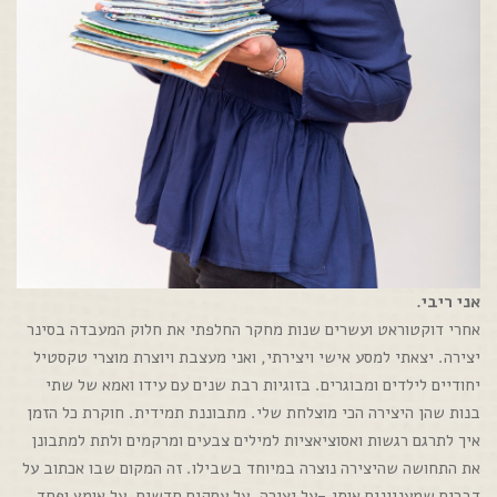
אני ריבי.
אחרי דוקטוראט ועשרים שנות מחקר החלפתי את חלוק המעבדה בסינר
יצירה. יצאתי למסע אישי ויצירתי, ואני מעצבת ויוצרת מוצרי טקסטיל
יחודיים לילדים ומבוגרים. בזוגיות רבת שנים עם עידו ואמא של שתי
בנות שהן היצירה הכי מוצלחת שלי. מתבוננת תמידית. חוקרת כל הזמן
איך לתרגם רגשות ואסוציאציות למילים צבעים ומרקמים ולתת למתבונן
את התחושה שהיצירה נוצרה במיוחד בשבילו. זה המקום שבו אכתוב על
דברים שמעניינים אותי -על יצירה, על עסקים חדשים, על אומץ ופחד