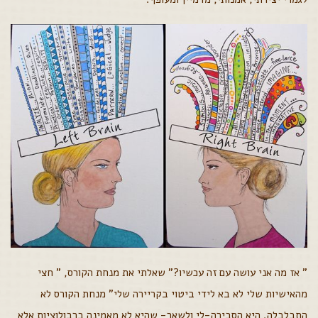
" אז מה אני עושה עם זה עכשיו?" שאלתי את מנחת הקורס, " חצי
מהאישיות שלי לא בא לידי ביטוי בקריירה שלי" מנחת הקורס לא
התבלבלה. היא הסבירה-לי ולשאר- שהיא לא מאמינה ברבולוציות אלא