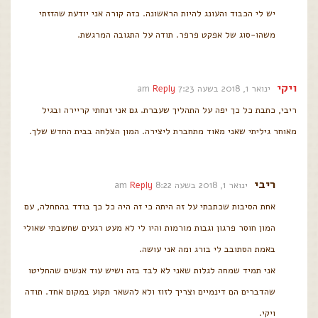
יש לי הכבוד והעונג להיות הראשונה. כזה קורה אני יודעת שהזזתי
משהו-סוג של אפקט פרפר. תודה על התגובה המרגשת.
ויקי
ינואר 1, 2018 בשעה 7:23 am
Reply
ריבי, כתבת כל כך יפה על התהליך שעברת. גם אני זנחתי קריירה ובגיל
מאוחר גיליתי שאני מאוד מתחברת ליצירה. המון הצלחה בבית החדש שלך.
ריבי
ינואר 1, 2018 בשעה 8:22 am
Reply
אחת הסיבות שכתבתי על זה היתה כי זה היה כל כך בודד בהתחלה, עם
המון חוסר פרגון וגבות מורמות והיו לי לא מעט רגעים שחשבתי שאולי
באמת הסתובב לי בורג ומה אני עושה.
אני תמיד שמחה לגלות שאני לא לבד בזה ושיש עוד אנשים שהחליטו
שהדברים הם דינמיים וצריך לזוז ולא להשאר תקוע במקום אחד. תודה
ויקי.