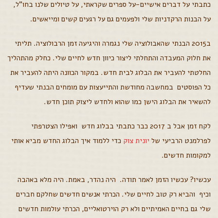
כתבתי על דברים אישיים-על ספרים שקראתי, על טיולים שלנו בחו"ל,
על הבנות הרקדניות שלי ולפעמים גם על רגעים קשים ומייאשים.
ב2015 הבנתי שהאבולוציה שלי נגמרה והיגיעה זמן הרבולוציה. תליתי
את חלוק המעבדה והתחלתי ליצור כיוון חדש לחיים שלי. כחלק מהתהליך
החלטתי להעביר את הבלוג לבית חדש. במקור הכוונה היתה להעביר את
כל הפוסטים במחשבה מחודשת והתייעצות עם מומחים הבנתי שעדיף
להשאיר את הבלוג הישן כמו שהוא ולחדש ליצוק תוכן חדש.
לקח זמן אבל ב 2017 כבר כתבתי בבלוג חדש ואפילו הצטרפתי
לפרלמנט הרביעי של
יונית צוק
כדי ללמוד איך הבלוג החדש מביא אותי
למקומות חדשים.
עכשיו? עכשיו הזמן לאמר תודה. היה נהדר, באמת. היה מלא באהבה
וכיף והביא רק טוב לחיים שלי. הכרתי אנשים חדשים שחלקם חברים
שלי גם בחיים האמיתיים ולא רק הוירטואליים, הכרתי עולמות חדשים