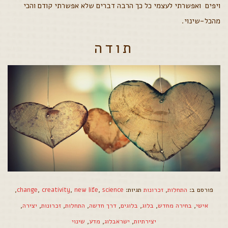
ויפים ואפשרתי לעצמי כל כך הרבה דברים שלא אפשרתי קודם והכי
מהכל-שינוי.
תודה
פורסם ב:
התחלות
,
זכרונות
תגיות:
science
,
new life
,
creativity
,
change
,
אישי
,
בחירה מחדש
,
בלוג
,
בלוגים
,
דרך חדשה
,
התחלות
,
זכרונות
,
יצירה
,
יצירתיות
,
ישראבלוג
,
מדע
,
שינוי