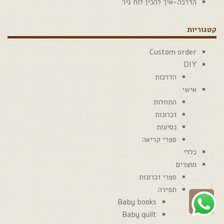
הדרכה-איך להכין לוח גיר
קטגוריות
Custom order
DIY
הדרכות
אישי
התחלות
זכרונות
נסיעות
ספרי קריאה
כללי
מוצרים
ספרי זכרונות
תפירה
גלילה
Baby books
לראש
Baby quilt