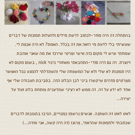
בהתחלה זה היה מוזר-לכתוב לרשת מילים ולהעלות תמונות של דברים
שעשיתי בלי לדעת מי רואה את זה בכלל. האמת? לא היה אכפת לי.
שמחתי שיש לי מקום כזה אישי ופרטי שירכז את מה שאני אוהבת
ויוצרת. זה גם היה סודי-התחבאתי מאחורי כינוי nick , בשום מקום לא
היו תמונות לא שלי ולא של המשפחה שלי והשתדלתי להמנע ככל האפשר
מפרטים מזהים שיקשרו ביני לבן הבלוג הזה. בסביבת העבודה שלי אף
אחד לא ידע על זה. זה ממש לא רציני שמדענית פותחת בלוג ועוד על
יצירה…
לאט לאט זה השתנה. אנשים נרשמו כמנויים, הגיבו בתגובות לדברים
שכתבתי ולתמונות שהראתי, פרגנו (זה היה קשה, אני מודה…)