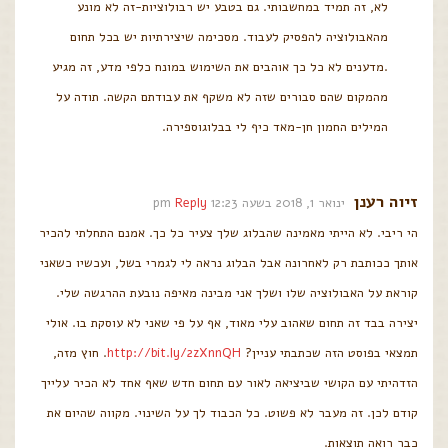
לא, זה תמיד במחשבותי. גם בטבע יש רבולוציות-זה לא מונע
מהאבולוציה להפסיק לעבוד. מסכימה שיצירתיות יש בכל תחום
.מדענים לא כל כך אוהבים את השימוש במונח כלפי מדע, זה מגיע
מהמקום שהם סבורים שזה לא משקף את עבודתם הקשה. תודה על
המילים החמון חן-מאד כיף לי בבלוגוספירה.
זיוה רענן
ינואר 1, 2018 בשעה 12:23 pm
Reply
הי ריבי. לא הייתי מאמינה שהבלוג שלך צעיר כל כך. אמנם התחלתי להכיר
אותך ככותבת רק לאחרונה אבל הבלוג נראה לי לגמרי בשל, ועכשיו כשאני
קוראת על האבולוציה שלו ושלך אני מבינה מאיפה נובעת ההרגשה שלי.
יצירה בבד זה תחום שאהוב עלי מאוד, אף על פי שאני לא עוסקת בו. אולי
תמצאי בפוסט הזה שכתבתי עניין?
http://bit.ly/2zXnnQH
. חוץ מזה,
הזדהיתי עם הקושי שביציאה לאור עם תחום חדש שאף אחד לא הכיר עלייך
קודם לכן. זה מעבר לא פשוט. כל הכבוד לך על השינוי. מקווה שהיום את
כבר רואה תוצאות.