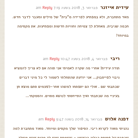
עידית אייזנר
פברואר 3, 2018 בשעה 7:19 am
Reply
מאד מתחברת, ולא במפתיע לפרידה מ"בית" של מילים ומעבר לדבר חדש.
חכמה שגיבית. מאחלת לך צמיחה וחוויות חדשות ומפתיעות. את מקסימה
במיוחד!
ריבי
פברואר 4, 2018 בשעה 10:47 am
Reply
תודה עידית! אחרי מה שקרה לאמיתי אני תוהה אם לא צריך להמציא
גיבוי לפייסבוק… אני יודעת שהתחלתי לשמור לי כל מיני דברים
שכתבתי שם . אולי הם יתפתחו למשהו אחר-לפעמים סתם מוצא חן
בעיניי מה שכתבתי ואיך התייחסתי לנושא מסוים. והסמקתי…
דפנה אלוש
פברואר 14, 2018 בשעה 9:47 am
Reply
נהניתי מאוד לקרוא ריבי. הסיפור שלך מקסים ומיוחד. מאוד מתחברת למה
שכתבת על פתיחת הבלוג הראשון – ששמחת שיש לך מקום אישי משלך