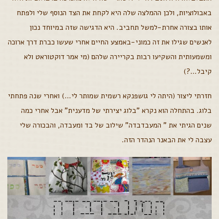
באבולוציות, ולכן ההמלצה שלה היא לקחת את הצד הנוסף שלי ולפתח
אותו בצורה אחרת-למשל תחביב. היא הדגישה שזה במיוחד נכון
לאנשים שגילו את זה כמוני-באמצע החיים אחרי שעשו כברת דרך ארוכה
ומשמעותית והשקיעו רבות בקריירה שלהם (מי אמר דוקטוראט ולא
קיבל…?)
חזרתי ליצור (היתה לי גושפנקא רשמית שמותר לי…) ואחרי שנה פתחתי
בלוג. בהתחלה הוא נקרא "בלוג יצירתי של מדענית" אבל אחרי כמה
שנים הגיתי את " המעבדבדה" שילוב של בד ומעבדה, והבכורה שלי
עצבה לי את הבאנר הנהדר הזה.