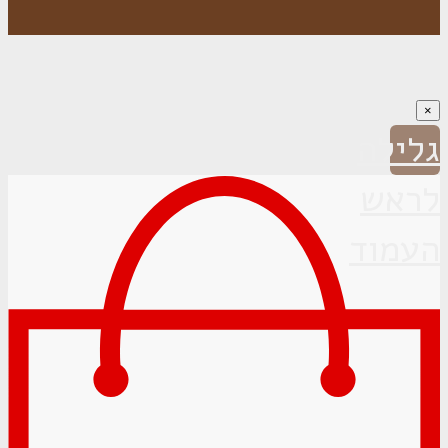
×
גלילה
לראש
העמוד