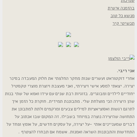
שמיכות
בהזמנה אישית
מנשא כל טוב
תכשיטי קיר
אני ריבי.
אחרי דוקטוראט ועשרים שנות מחקר החלפתי את חלוק המעבדה בסינר
יצירה. יצאתי למסע אישי ויצירתי, ואני מעצבת ויוצרת מוצרי טקסטיל
יחודיים לילדים ומבוגרים. בזוגיות רבת שנים עם עידו ואמא של שתי בנות
שהן היצירה הכי מוצלחת שלי. מתבוננת תמידית. חוקרת כל הזמן איך
לתרגם רגשות ואסוציאציות למילים צבעים ומרקמים ולתת למתבונן את
התחושה שהיצירה נוצרה במיוחד בשבילו. זה המקום שבו אכתוב על
דברים שמעניינים אותי -על יצירה, על עסקים חדשים, על אומץ ופחד על
התחדשות והתבוננות השראה ואמנות. אשמח אם תבחרו להצטרף .